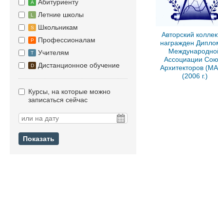
Абитуриенту
A
Летние школы
L
Школьникам
S
Авторский коллек
Профессионалам
P
награжден Дипло
Международно
Учителям
T
Ассоциации Сою
Дистанционное обучение
D
Архитекторов (М
(2006 г.)
Курсы, на которые можно
записаться сейчас
Показать